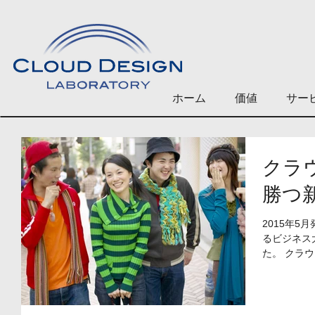
ホーム
価値
サー
クラ
勝つ
2015年
るビジネス
た。 クラ
クラウドデ
Ｍ ＦＵＪ
日放送分でも