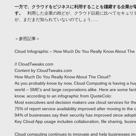
一方で、クラウドをビジネスに利用することを躊躇する企業が
す。
　利用した企業の殆どが、クラウド以前に比べてセキュリ
が、まだまだ知られていないのでしょう...... 
＜参照記事＞
Cloud Infographic – How Much Do You Really Know About The
// CloudTweaks.com 
Content by CloudTweaks.com 
How Much Do You Really Know About The Cloud? 
As you probably know by now, Cloud Computing is having a hug
world – SME’s and large corporations alike. Here are some fact
know, according to an infographic from QuoteColo: 
Most executives and decision makers use cloud services for the
75% of report service availability improved after moving to the 
94% of businesses say their security has improved since adopti
Key Cloud App usage includes collaboration, file sharing, busi
Cloud computing continues to innovate and help businesses impr